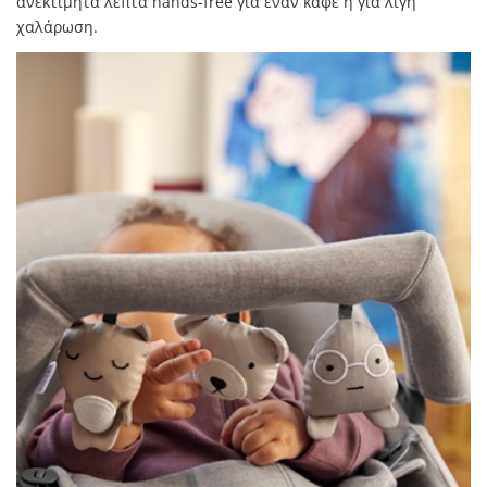
ανεκτίμητα λεπτά hands-free για έναν καφέ ή για λίγη
χαλάρωση.