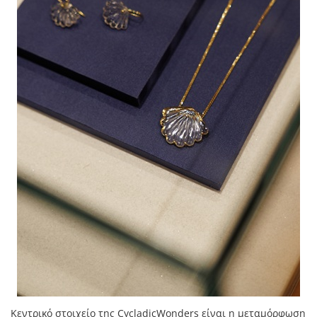
Κεντρικό στοιχείο της CycladicWonders είναι η μεταμόρφωση