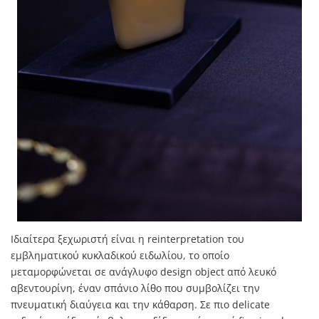
Ιδιαίτερα ξεχωριστή είναι η reinterpretation του
εμβληματικού κυκλαδικού ειδωλίου, το οποίο
μεταμορφώνεται σε ανάγλυφο design object από λευκό
αβεντουρίνη, έναν σπάνιο λίθο που συμβολίζει την
πνευματική διαύγεια και την κάθαρση. Σε πιο delicate