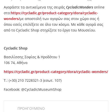
Αγοράστε τα αντικείμενα της σειράς
CycladicWonders
online
στο:
https://cycladic.gr/product-category/dora/cycladic-
wonders/
με αποστολή των αγορών σας στον χώρο σας ή
όπου εσείς επιλέξετε σε όλο τον κόσμο. Με κάθε αγορά σας
από το Cycladic Shop στηρίζετε το έργο του Μουσείου.
Cycladic Shop
Βασιλίσσης Σοφίας & Ηροδότου 1
106 74, Αθήνα
https
://
cycladic
.
gr
/
product
–
category
/
dora
/
cycladic
–
wonders
/
Τ.: (+30) 210 7228321-3 (εσωτ. 107)
Facebook: @CycladicMuseumShop
ΠΡΟΗΓΟΥΜΕΝΟ
Post