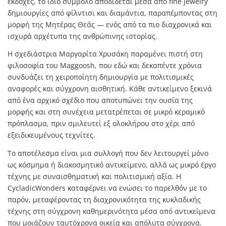
εκδοχές, το ίδιο σύμβολο αποδίδεται μέσα από fine jewelry
δημιουργίες από φίλντισι και διαμάντια, παραπέμποντας στη
μορφή της Μητέρας Θεάς — ενός από τα πιο διαχρονικά και
ισχυρά αρχέτυπα της ανθρώπινης ιστορίας.
Η σχεδιάστρια
Μαργαρίτα Χρυσάκη
παραμένει πιστή στη
φιλοσοφία του Maggoosh, που εδώ και δεκαπέντε χρόνια
συνδυάζει τη χειροποίητη δημιουργία με πολιτισμικές
αναφορές και σύγχρονη αισθητική. Κάθε αντικείμενο ξεκινά
από ένα αρχικό σχέδιο που αποτυπώνει την ουσία της
μορφής και στη συνέχεια μετατρέπεται σε μικρό κεραμικό
πρόπλασμα, πριν σμιλευτεί εξ ολοκλήρου στο χέρι από
εξειδικευμένους τεχνίτες.
Το αποτέλεσμα είναι μια συλλογή που δεν λειτουργεί μόνο
ως κόσμημα ή διακοσμητικό αντικείμενο, αλλά ως μικρό έργο
τέχνης με συναισθηματική και πολιτισμική αξία. Η
CycladicWonders καταφέρνει να ενώσει το παρελθόν με το
παρόν, μεταφέροντας τη διαχρονικότητα της κυκλαδικής
τέχνης στη σύγχρονη καθημερινότητα μέσα από αντικείμενα
που μοιάζουν ταυτόχρονα οικεία και απόλυτα σύγχρονα.