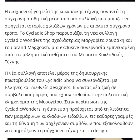
Η διαχρονική γοητεία της κυκλαδικής τέχνης συναντά τη
σύγχρονη αισθητική μέσα από μια συλλογή που μοιάζει να
αφηγείται ιστορίες χιλιάδων χρόνων με απόλυτα σύγχρονο
τρόπο. Το
Cycladic Shop
παρουσιάζει τη νέα συλλογή
Cycladic Wonders της σχεδιάστριας
Μαργαρίτα Χρυσάκη
και
του brand
Maggoosh
, μια exclusive συνεργασία εμπνευσμένη
από τα εμβληματικά εκθέματα του
Μουσείο Κυκλαδικής
Τέχνης
.
Η νέα συλλογή αποτελεί μέρος της δημιουργικής
πρωτοβουλίας του Cycladic Shop να συνεργάζεται με
Έλληνες και διεθνείς designers, δίνοντας νέα ζωή σε
σύμβολα και μορφές που έχουν καθορίσει την πολιτιστική
κληρονομιά της Μεσογείου. Στην περίπτωση της
CycladicWonders, η έμπνευση προέρχεται από τη λιτότητα
των μαρμάρινων κυκλαδικών ειδωλίων, τις καθαρές γραμμές
και τη δύναμη των αρχέγονων συμβόλων που εξακολουθούν
να επηρεάζουν τη σύγχρονη τέχνη και το design.