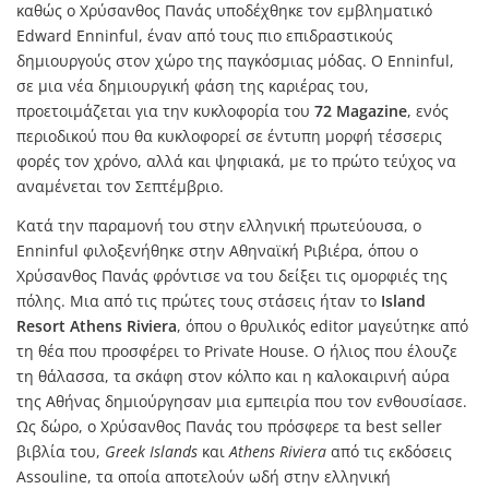
καθώς ο Χρύσανθος Πανάς υποδέχθηκε τον εμβληματικό
Edward Enninful, έναν από τους πιο επιδραστικούς
δημιουργούς στον χώρο της παγκόσμιας μόδας. Ο Enninful,
σε μια νέα δημιουργική φάση της καριέρας του,
προετοιμάζεται για την κυκλοφορία του
72 Magazine
, ενός
περιοδικού που θα κυκλοφορεί σε έντυπη μορφή τέσσερις
φορές τον χρόνο, αλλά και ψηφιακά, με το πρώτο τεύχος να
αναμένεται τον Σεπτέμβριο.
Κατά την παραμονή του στην ελληνική πρωτεύουσα, ο
Enninful φιλοξενήθηκε στην Αθηναϊκή Ριβιέρα, όπου ο
Χρύσανθος Πανάς φρόντισε να του δείξει τις ομορφιές της
πόλης. Μια από τις πρώτες τους στάσεις ήταν το
Island
Resort Athens Riviera
, όπου ο θρυλικός editor μαγεύτηκε από
τη θέα που προσφέρει το Private House. Ο ήλιος που έλουζε
τη θάλασσα, τα σκάφη στον κόλπο και η καλοκαιρινή αύρα
της Αθήνας δημιούργησαν μια εμπειρία που τον ενθουσίασε.
Ως δώρο, ο Χρύσανθος Πανάς του πρόσφερε τα best seller
βιβλία του,
Greek Islands
και
Athens Riviera
από τις εκδόσεις
Assouline, τα οποία αποτελούν ωδή στην ελληνική