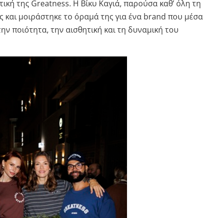
ική της Greatness. Η Βίκυ Καγιά, παρούσα καθ’ όλη τη
ς και μοιράστηκε το όραμά της για ένα brand που μέσα
την ποιότητα, την αισθητική και τη δυναμική του