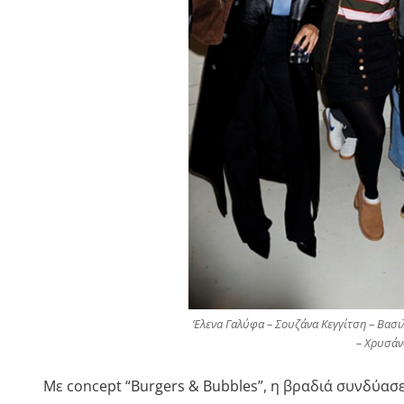
‘Eλενα Γαλύφα – Σουζάνα Κεγγίτση – Βασ
– Χρυσά
Με concept “Burgers & Bubbles”, η βραδιά συνδύασε 