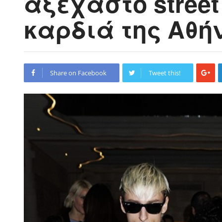
αξέχαστο street
καρδιά της Αθή
Share on Facebook
Tweet this!