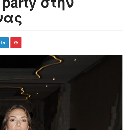
 party στην
νας