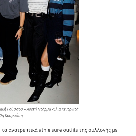
ιλική Ρούσσου – Αρετή Ντάρμα -Έλια Κεντρωτά
νθη Κουρούπη
τα ανατρεπτικά athleisure outfits της συλλογής με