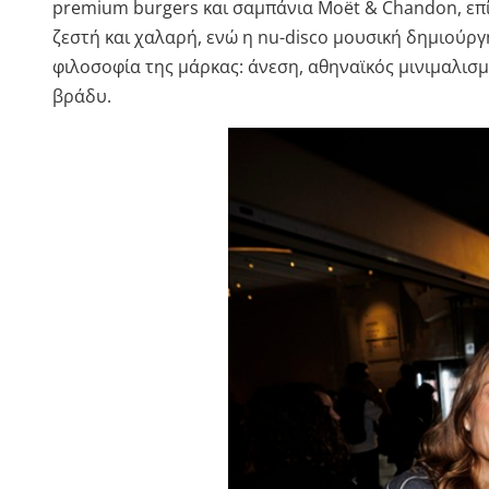
premium burgers και σαμπάνια Moët & Chandon, επ
ζεστή και χαλαρή, ενώ η nu-disco μουσική δημιούργ
φιλοσοφία της μάρκας: άνεση, αθηναϊκός μινιμαλισμ
βράδυ.