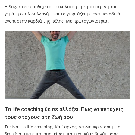
Η Sugarfree υποδέχεται το καλοκαίρι με μια αέρινη και
γεμάτη στυλ συλλογή – και το γιορτάζει με ένα μοναδικό
event στην καρδιά της πόλης. Με πρωταγωνίστρια…
Το life coaching θα σε αλλάξει. Πώς να πετύχεις
τους στόχους στη ζωή σου
Τι είναι το life coaching; Κατ’ αρχάς, να διευκρινίσουµε ότι
δεν είναι µια επιστήµη, είναι µια τεχνική ενδυνάµωσης.