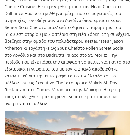
Chefde Cuisine. Η επόμενη θέση του ήταν Head Chef στο
Dalliance House στην Αθήνα, μέχρι που οι μαγειρικές του
ανησυχίες τον οδήγησαν στο Λονδίνο όπου εργάστηκε ως
Senior Sous Chefστο μισελενάτο Aquavit, παράρτημα του
ίδιου εστιατορίου με 2 αστέρια στη Νέα Υόρκη. Στη συνέχεια,
βρέθηκε στην ομάδα του πολυάστερου Restaurateur Jason
Atherton κι εργάστηκε ως Sous Chefστο Pollen Street Social
στο Λονδίνο και στο Badrutt’s Palace στο St. Moritz. Την
περίοδο που είχε πάρει την απόφαση να μείνει για πάντα στο
εξωτερικό, η γνωριμία του με τον κ. Σπανό αποδείχθηκε
καταλυτική για την επιστροφή του στην Ελλάδα και το
μέλλον του ως Executive Chef στο πρώτο Makris All Day
Restaurant στο Domes Miramare στην Κέρκυρα. Η σχέση
τους αποδείχθηκε μακρόχρονη, γεμάτη εμπιστοσύνη και
όνειρα για το μέλλον.