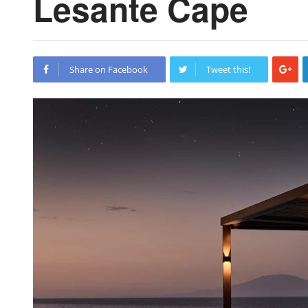
Lesante Cape
Share on Facebook
Tweet this!