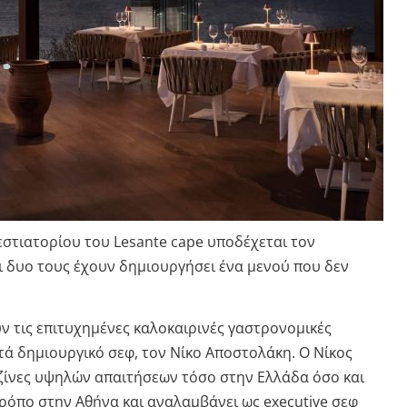
g εστιατορίου του Lesante cape υποδέχεται τον
ι δυο τους έχουν δημιουργήσει ένα μενού που δεν
ν τις επιτυχημένες καλοκαιρινές γαστρονομικές
ά δημιουργικό σεφ, τον Νίκο Αποστολάκη. Ο Νίκος
υζίνες υψηλών απαιτήσεων τόσο στην Ελλάδα όσο και
τρόπο στην Αθήνα και αναλαμβάνει ως executive σεφ