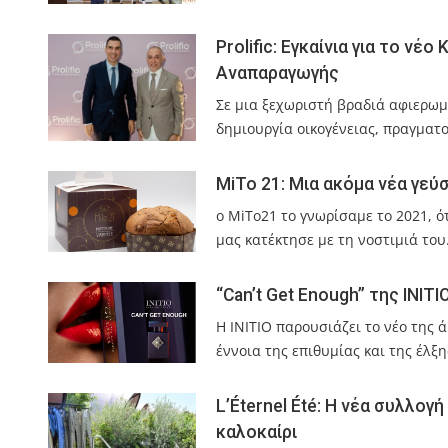
Prolific: Εγκαίνια για το ν
Αναπαραγωγής
Σε μια ξεχωριστή βραδιά αφιερωμέ
δημιουργία οικογένειας, πραγματ
MiTo 21: Μια ακόμα νέα γεύ
ο MiTo21 το γνωρίσαμε το 2021, 
μας κατέκτησε με τη νοστιμιά του
“Can’t Get Enough” της INIT
Η INITIO παρουσιάζει το νέο της 
έννοια της επιθυμίας και της έλξ
L’Éternel Été: Η νέα συλλογ
καλοκαίρι