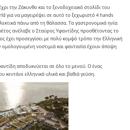
έχρι την Ζάκυνθο και το ξενοδοχειακό στολίδι του
ld για να μαγειρέψει σε αυτό το ξεχωριστό 4 hands
ιολεκτικά πάνω από τη θάλασσα. Τα γαστρονομικά ηνία
 φέτος ανέλαβε ο Σταύρος Υφαντίδης προσθέτοντας το
ος έχει προσεγγίσει με πολύ κομψό τρόπο την Ελληνική
ν ομολογουμένη νοστιμιά και φαντασία έχουν άποψη
αντίδη αποδυκνύεται σε όλο το μενού. Ο ένας
υ κεντάνε ελληνικά υλικά και βαθιά γεύση.