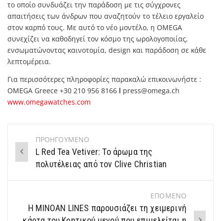
το οποίο συνδυάζει την παράδοση με τις σύγχρονες
απαιτήσεις των άνδρων που αναζητούν το τέλειο εργαλείο
στον καρπό τους. Με αυτό το νέο μοντέλο, η OMEGA
συνεχίζει να καθοδηγεί τον κόσμο της ωρολογοποιίας,
ενσωματώνοντας καινοτομία, design και παράδοση σε κάθε
λεπτομέρεια.
Για περισσότερες πληροφορίες παρακαλώ επικοινωνήστε :
OMEGA Greece +30 210 956 8166
l
press@omega.ch
www.omegawatches.com
ΠΡΟΗΓΟΥΜΕΝΟ
Post
L Red Tea Vetiver: Το άρωμα της
navigation
πολυτέλειας από τον Clive Christian
ΕΠΟΜΕΝΟ
H ΜΙΝΟΑΝ LINES παρουσιάζει τη χειμερινή
κάρτα του Κρητικού μενού που επιμελείται η