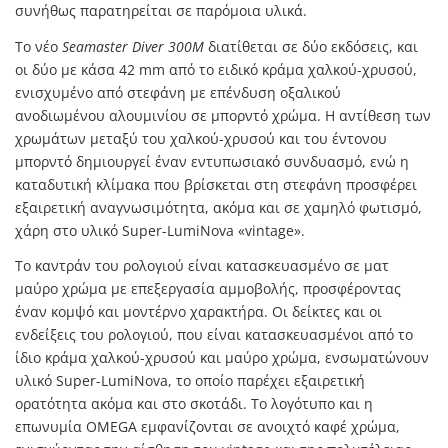
συνήθως παρατηρείται σε παρόμοια υλικά.
Το νέο
Seamaster Diver 300M
διατίθεται σε δύο εκδόσεις, και
οι δύο με κάσα 42 mm από το ειδικό κράμα χαλκού-χρυσού,
ενισχυμένο από στεφάνη με επένδυση οξαλικού
ανοδιωμένου αλουμινίου σε μπορντό χρώμα. Η αντίθεση των
χρωμάτων μεταξύ του χαλκού-χρυσού και του έντονου
μπορντό δημιουργεί έναν εντυπωσιακό συνδυασμό, ενώ η
καταδυτική κλίμακα που βρίσκεται στη στεφάνη προσφέρει
εξαιρετική αναγνωσιμότητα, ακόμα και σε χαμηλό φωτισμό,
χάρη στο υλικό Super-LumiNova «vintage».
Το καντράν του ρολογιού είναι κατασκευασμένο σε ματ
μαύρο χρώμα με επεξεργασία αμμοβολής, προσφέροντας
έναν κομψό και μοντέρνο χαρακτήρα. Οι δείκτες και οι
ενδείξεις του ρολογιού, που είναι κατασκευασμένοι από το
ίδιο κράμα χαλκού-χρυσού και μαύρο χρώμα, ενσωματώνουν
υλικό Super-LumiNova, το οποίο παρέχει εξαιρετική
ορατότητα ακόμα και στο σκοτάδι. Το λογότυπο και η
επωνυμία OMEGA εμφανίζονται σε ανοιχτό καφέ χρώμα,