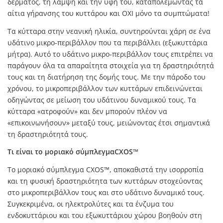
δέρματος, τη λάμψη και την υφή του, καταπολεμώντας τα
αίτια γήρανσης του κυττάρου και ΟΧΙ μόνο τα συμπτώματα!
Τα κύτταρα στην νεανική ηλικία, συντηρούνται χάρη σε ένα
υδάτινο μικρο-περιβάλλον που τα περιβάλλει (εξωκυττάρια
μήτρα). Αυτό το υδάτινο μικρο-περιβάλλον τους επιτρέπει να
παράγουν όλα τα απαραίτητα στοιχεία για τη δραστηριότητά
τους και τη διατήρηση της δομής τους. Με την πάροδο του
χρόνου, το μικροπεριβάλλον των κυττάρων επιδεινώνεται
οδηγώντας σε μείωση του υδάτινου δυναμικού τους. Τα
κύτταρα «ατροφούν» και δεν μπορούν πλέον να
«επικοινωνήσουν» μεταξύ τους, μειώνοντας έτσι σημαντικά
τη δραστηριότητά τους.
Τι είναι το
μοριακό σύμπλεγμα
CXOS™
Το μοριακό σύμπλεγμα CXOS™, αποκαθιστά την ισορροπία
και τη φυσική δραστηριότητα των κυττάρων στοχεύοντας
στο μικροπεριβάλλον τους και στο υδάτινο δυναμικό τους.
Συγκεκριμένα, οι ηλεκτρολύτες και τα ένζυμα του
ενδοκυττάριου και του εξωκυττάριου χώρου βοηθούν στη