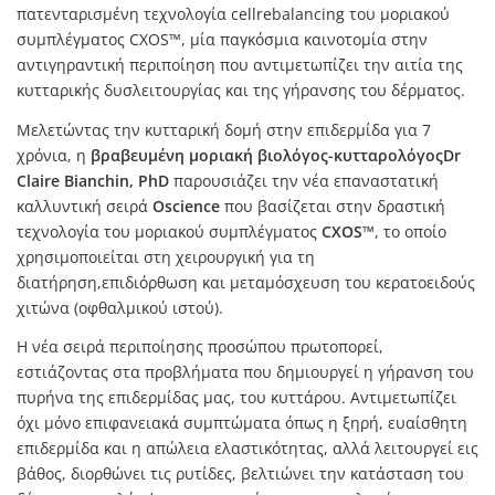
πατενταρισμένη τεχνολογία cellrebalancing του μοριακού
συμπλέγματος CXOS™, μία παγκόσμια καινοτομία στην
αντιγηραντική περιποίηση που αντιμετωπίζει την αιτία της
κυτταρικής δυσλειτουργίας και της γήρανσης του δέρματος.
Μελετώντας την κυτταρική δομή στην επιδερμίδα για 7
χρόνια, η
βραβευμένη μοριακή βιολόγος-κυτταρολόγοςDr
Claire Bianchin,
PhD
παρουσιάζει την νέα επαναστατική
καλλυντική σειρά
Oscience
που βασίζεται στην δραστική
τεχνολογία του μοριακού συμπλέγματος
CXOS™
, το οποίο
χρησιμοποιείται στη χειρουργική για τη
διατήρηση,επιδιόρθωση και μεταμόσχευση του κερατοειδούς
χιτώνα (οφθαλμικού ιστού).
Η νέα σειρά περιποίησης προσώπου πρωτοπορεί,
εστιάζοντας στα προβλήματα που δημιουργεί η γήρανση του
πυρήνα της επιδερμίδας μας, του κυττάρου. Αντιμετωπίζει
όχι μόνο επιφανειακά συμπτώματα όπως η ξηρή, ευαίσθητη
επιδερμίδα και η απώλεια ελαστικότητας, αλλά λειτουργεί εις
βάθος, διορθώνει τις ρυτίδες, βελτιώνει την κατάσταση του