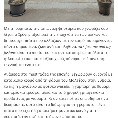
Με τη ρομπάτα, την ιαπωνική ψησταριά που γνωρίζει όσο
λίγοι, ο Χρόνης αξιοποιεί την εποχικότητα των υλικών και
δημιουργεί πιάτα που αλλάζουν με τον καιρό, παραμένοντας
πάντα απρόσμενα, ζωντανά και αληθινά. «
It’s just me and my
fusion
» είναι το motto του, και αντικατοπτρίζει απόλυτα τη
φιλοσοφία του: μια κουζίνα χωρίς σύνορα, με έμπνευση,
τεχνική και ένστικτο.
Ανάμεσα στα must πιάτα της εποχής, ξεχωρίζουν οι ζοχοί με
κατσικίσιο κορμό από τη φάρμα του Μαλτέζου στην Εύβοια,
το nigiri μαγιάτικο με φρέσκο wasabi, η γάμπαρη με θυμάρι
και φρέσκια τρούφα, αλλά και τα δημοφιλή μπιφτεκάκια
προβατίνας με γιαούρτι. Κι αν κάτι πρέπει οπωσδήποτε να
δοκιμάσετε, αυτό είναι το διάφραγμα στη ρομπάτα – ένα
πιάτο που έχει ήδη αποκτήσει φανατικό κοινό για τη
νοστιμιά, την υφή και το άψογο ψήσιμό του.