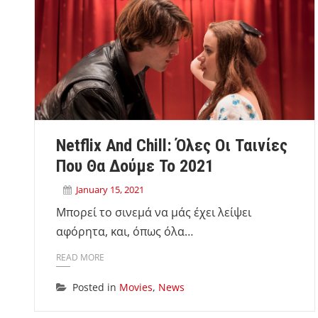
Netflix And Chill: Όλες Οι Ταινίες
Που Θα Δούμε Το 2021
January 15, 2021
Μπορεί το σινεμά να μάς έχει λείψει
αφόρητα, και, όπως όλα…
READ MORE
Posted in
Movies
,
News