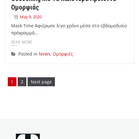
Ομορφιάς
May 9, 2020
Mask Time Αφιέρωσε λίγο χρόνο µέσα στο εβδοµαδιαίο
πρόγραµµά…
READ MORE
Posted in
News
,
Ομορφιές
Page
Page
1
2
Next page