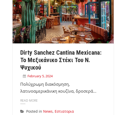
Dirty Sanchez Cantina Mexicana:
Το Μεξικάνικο Στέκι Του N.
Ψυχικού
February 5, 2024
Πολύχρωμη διακόσμηση,
λατινοαμερικάνικη κουζίνα, δροσερά…
READ MORE
Posted in
News
,
Εστιατορια