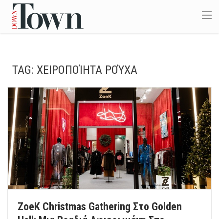
TAG:
ΧΕΙΡΟΠΟΊΗΤΑ ΡΟΎΧΑ
ZoeK Christmas Gathering Στο Golden