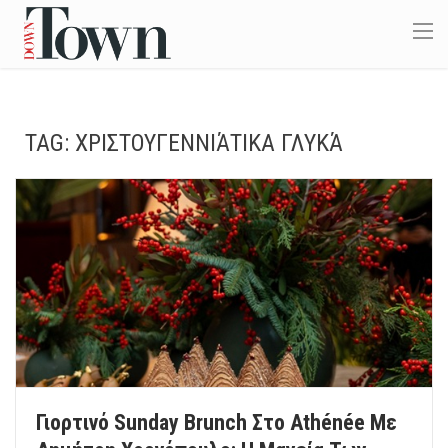
TAG:
ΧΡΙΣΤΟΥΓΕΝΝΙΆΤΙΚΑ ΓΛΥΚΆ
Γιορτινό Sunday Brunch Στο Athénée Με