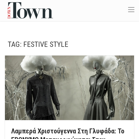
TAG:
FESTIVE STYLE
Λαμπερά Χριστούγεννα Στη Γλυφάδα: Το