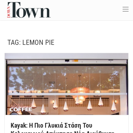
TAG:
LEMON PIE
Kayak: Η Πιο Γλυκιά Στάση Του