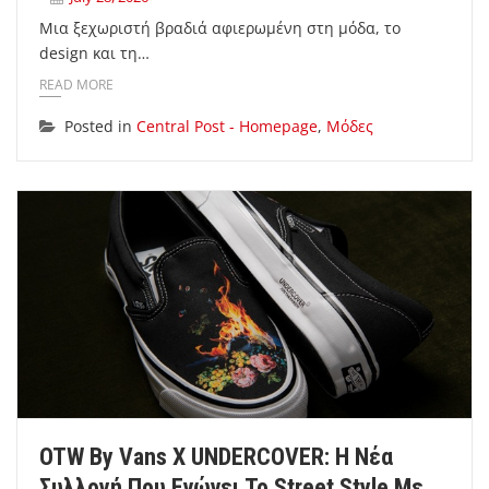
Μια ξεχωριστή βραδιά αφιερωμένη στη μόδα, το
design και τη…
READ MORE
Posted in
Central Post - Homepage
,
Μόδες
OTW By Vans X UNDERCOVER: Η Νέα
Συλλογή Που Ενώνει Το Street Style Με