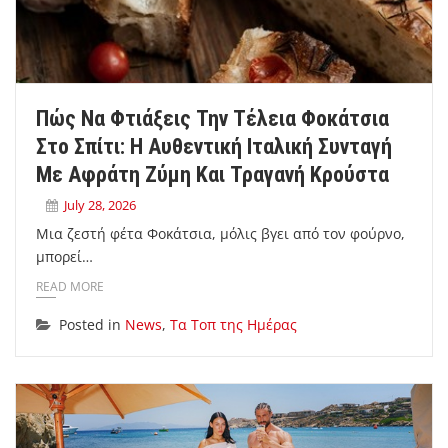
Πώς Να Φτιάξεις Την Τέλεια Φοκάτσια
Στο Σπίτι: Η Αυθεντική Ιταλική Συνταγή
Με Αφράτη Ζύμη Και Τραγανή Κρούστα
July 28, 2026
Μια ζεστή φέτα Φοκάτσια, μόλις βγει από τον φούρνο,
μπορεί…
READ MORE
Posted in
News
,
Τα Τοπ της Ημέρας