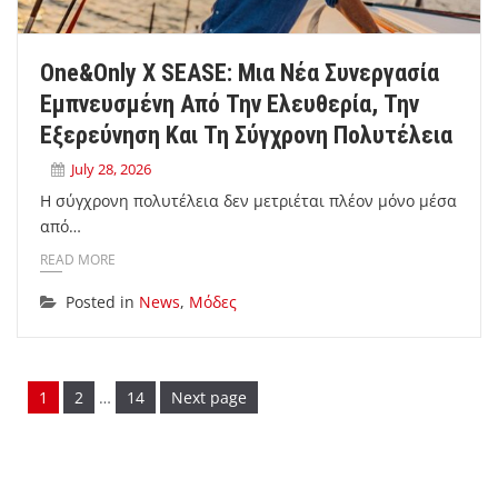
One&Only X SEASE: Μια Νέα Συνεργασία
Εμπνευσμένη Από Την Ελευθερία, Την
Εξερεύνηση Και Τη Σύγχρονη Πολυτέλεια
July 28, 2026
Η σύγχρονη πολυτέλεια δεν μετριέται πλέον μόνο μέσα
από…
READ MORE
Posted in
News
,
Μόδες
Page
Page
Page
1
2
…
14
Next page