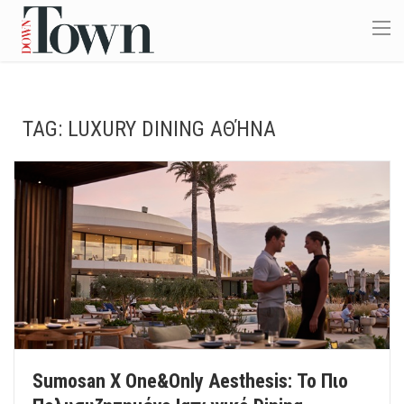
TAG:
LUXURY DINING ΑΘΉΝΑ
Sumosan X One&Only Aesthesis: Το Πιο