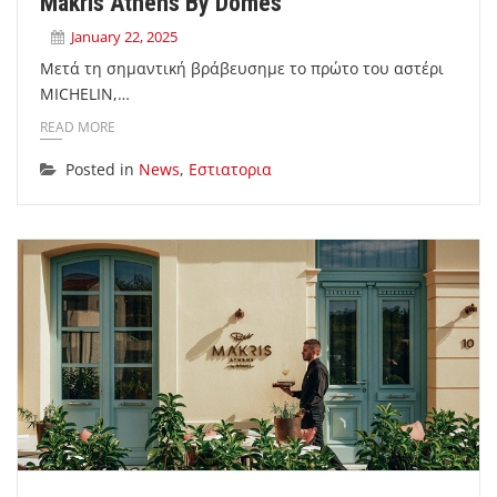
Makris Athens By Domes
January 22, 2025
Μετά τη σημαντική βράβευσημε το πρώτο του αστέρι
MICHELIN,…
READ MORE
Posted in
News
,
Εστιατορια