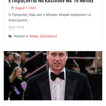
Ετοιμάζονται Να Κλείσουν Με Το Netflix
August 7, 2023
Ο Πρίγκιπας Χάρι και η Μέγκαν Μαρκλ αγόρασαν τα
δικαιώματα…
READ MORE
Posted in
News
,
Σελεπριτιζ