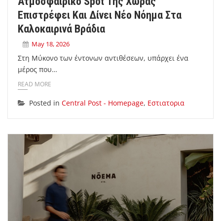
Ατμοσφαιρικό Spot Της Χώρας
Επιστρέφει Και Δίνει Νέο Νόημα Στα
Καλοκαιρινά Βράδια
May 18, 2026
Στη Μύκονο των έντονων αντιθέσεων, υπάρχει ένα
μέρος που…
READ MORE
Posted in
Central Post - Homepage
,
Εστιατορια