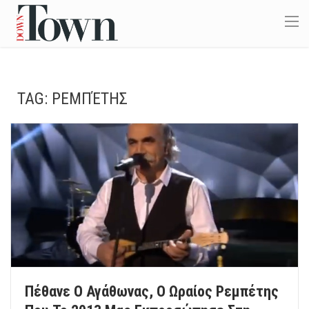
TAG:
ΡΕΜΠΈΤΗΣ
Πέθανε Ο Αγάθωνας, Ο Ωραίος Ρεμπέτης