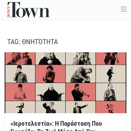
TAG:
ΘΝΗΤΌΤΗΤΑ
«Ιεροτελεστία»: Η Παράσταση Που