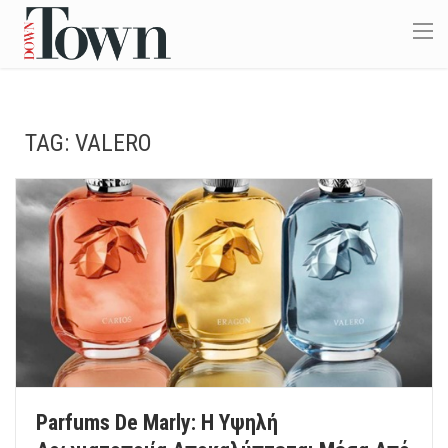
TAG:
VALERO
Parfums De Marly: Η Υψηλή