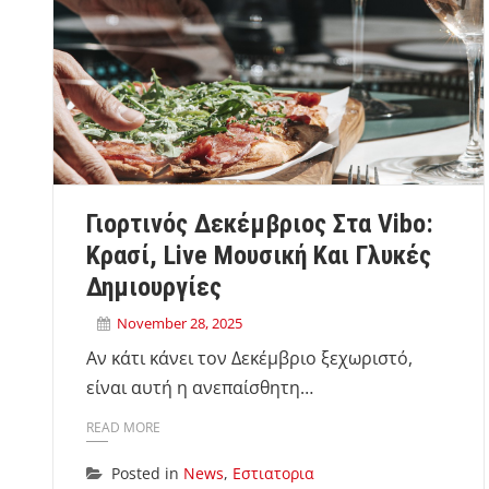
Γιορτινός Δεκέμβριος Στα Vibo:
Κρασί, Live Μουσική Και Γλυκές
Δημιουργίες
November 28, 2025
Αν κάτι κάνει τον Δεκέμβριο ξεχωριστό,
είναι αυτή η ανεπαίσθητη…
READ MORE
Posted in
News
,
Εστιατορια