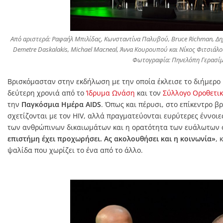
Από αριστερά: Ραφαήλ Μπιλίδας, Κωνσταντίνα Παλυβού, Bruce Richman, 
Demetre Daskalakis, Michael Macneal, Άννα Κουρουπού και Νίκος Φιτσιάλος
Φωτογραφία: Πηνελόπη Γερασί
Βρισκόμασταν στην εκδήλωση με την οποία έκλεισε το διήμερο
δεύτερη χρονιά από το
Ίδρυμα Ωνάση
και τον
Σύλλογο Οροθετι
την
Παγκόσμια Ημέρα AIDS
. Όπως και πέρυσι, στο επίκεντρο β
σχετίζονται με τον HIV, αλλά πραγματεύονται ευρύτερες έννοιες
των ανθρώπινων δικαιωμάτων και η ορατότητα των ευάλωτων 
επιστήμη έχει προχωρήσει. Ας ακολουθήσει και η κοινωνία»
, 
ψαλίδα που χωρίζει το ένα από το άλλο.