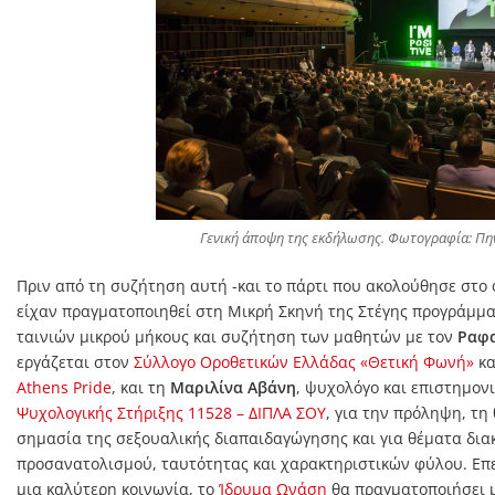
Γενική άποψη της εκδήλωσης. Φωτογραφία: Πη
Πριν από τη συζήτηση αυτή -και το πάρτι που ακολούθησε στο φ
είχαν πραγματοποιηθεί στη Μικρή Σκηνή της Στέγης προγράμμα
ταινιών μικρού μήκους και συζήτηση των μαθητών με τον
Ραφα
εργάζεται στον
Σύλλογο Οροθετικών Ελλάδας «Θετική Φωνή»
κα
Athens Pride
, και τη
Μαριλίνα Αβάνη
, ψυχολόγο και επιστημον
Ψυχολογικής Στήριξης 11528 – ΔΙΠΛΑ ΣΟΥ
, για την πρόληψη, τη 
σημασία της σεξουαλικής διαπαιδαγώγησης και για θέματα δια
προσανατολισμού, ταυτότητας και χαρακτηριστικών φύλου. Επε
μια καλύτερη κοινωνία, το
Ίδρυμα Ωνάση
θα πραγματοποιήσει μ