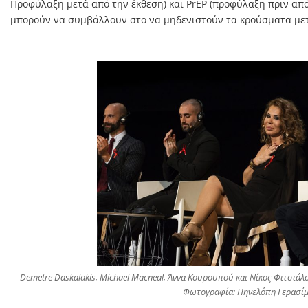
Προφύλαξη μετά από την έκθεση) και PrEP (προφύλαξη πριν από
μπορούν να συμβάλλουν στο να μηδενιστούν τα κρούσματα μετ
Demetre Daskalakis, Michael Macneal, Άννα Κουρουπού και Νίκος Φιτσιάλ
Φωτογραφία: Πηνελόπη Γερασί