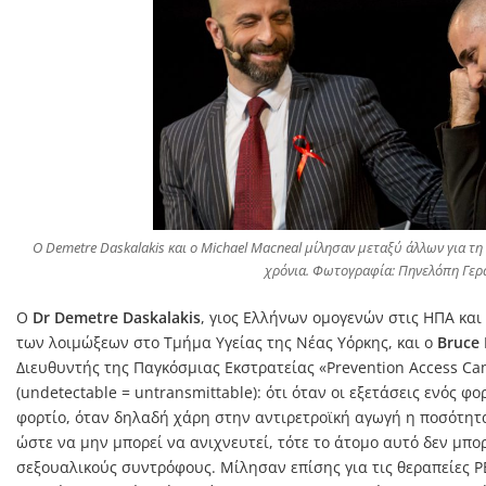
Ο Demetre Daskalakis και ο Michael Macneal μίλησαν μεταξύ άλλων για τη
χρόνια. Φωτογραφία: Πηνελόπη Γε
Ο
Dr Demetre Daskalakis
, γιος Ελλήνων ομογενών στις ΗΠΑ και
των λοιμώξεων στο Τμήμα Υγείας της Νέας Υόρκης, και ο
Bruce
Διευθυντής της Παγκόσμιας Εκστρατείας «Prevention Access Ca
(undetectable = untransmittable): ότι όταν οι εξετάσεις ενός φ
φορτίο, όταν δηλαδή χάρη στην αντιρετροϊκή αγωγή η ποσότητα
ώστε να μην μπορεί να ανιχνευτεί, τότε το άτομο αυτό δεν μπορ
σεξουαλικούς συντρόφους. Μίλησαν επίσης για τις θεραπείες PE