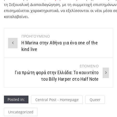
τη Σεξουαλική Διαπαιδαγώγηση, με τη συμμετοχή επιστημόνων, 
επισημαίνεται χαρακτηριστικά, να εξελίσσονται οι νέοι μέσα σ
καταλαβαίνει.
ΠΡΟΗΓΟΥΜΕΝΟ
Post
Η Marina στην Αθήνα για ένα one of the
navigation
kind live
ΕΠΟΜΕΝΟ
Για πρώτη φορά στην Ελλάδα: Το κουιντέτο
του Billy Harper στο Half Note
Posted in:
Central Post - Homepage
Queer
Uncategorized