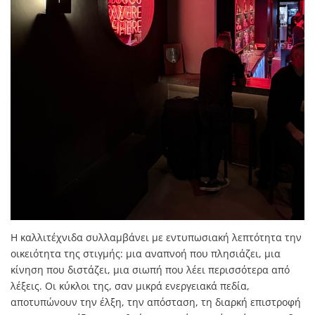
Η καλλιτέχνιδα συλλαμβάνει με εντυπωσιακή λεπτότητα την
οικειότητα της στιγμής: μια αναπνοή που πλησιάζει, μια
κίνηση που διστάζει, μια σιωπή που λέει περισσότερα από
λέξεις. Οι κύκλοι της, σαν μικρά ενεργειακά πεδία,
αποτυπώνουν την έλξη, την απόσταση, τη διαρκή επιστροφή