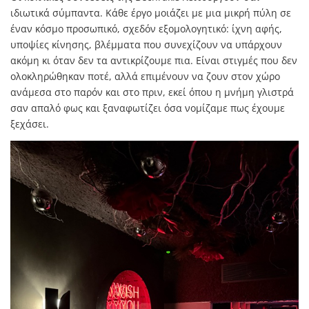
ιδιωτικά σύμπαντα. Κάθε έργο μοιάζει με μια μικρή πύλη σε
έναν κόσμο προσωπικό, σχεδόν εξομολογητικό: ίχνη αφής,
υποψίες κίνησης, βλέμματα που συνεχίζουν να υπάρχουν
ακόμη κι όταν δεν τα αντικρίζουμε πια. Είναι στιγμές που δεν
ολοκληρώθηκαν ποτέ, αλλά επιμένουν να ζουν στον χώρο
ανάμεσα στο παρόν και στο πριν, εκεί όπου η μνήμη γλιστρά
σαν απαλό φως και ξαναφωτίζει όσα νομίζαμε πως έχουμε
ξεχάσει.