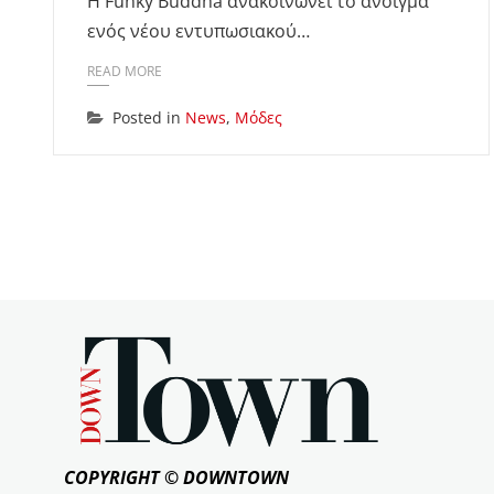
Η Funky Buddha ανακοινώνει το άνοιγμα
ενός νέου εντυπωσιακού…
READ MORE
Posted in
News
,
Μόδες
COPYRIGHT © DOWNTOWN