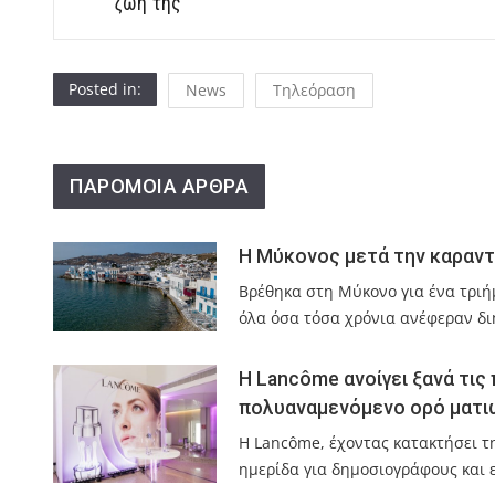
ζωή της
Posted in:
News
Τηλεόραση
ΠΑΡΟΜΟΙΑ ΑΡΘΡΑ
Η Μύκονος μετά την καραντίν
Βρέθηκα στη Μύκονο για ένα τριή
όλα όσα τόσα χρόνια ανέφεραν δι
H Lancôme ανοίγει ξανά τις 
πολυαναμενόμενο ορό ματιών
Η Lancôme, έχοντας κατακτήσει τ
ημερίδα για δημοσιογράφους και 