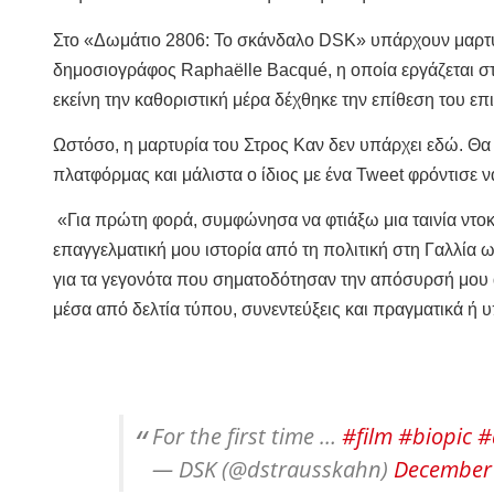
Στο «Δωμάτιο 2806: Το σκάνδαλο DSK» υπάρχουν μαρτ
δημοσιογράφος Raphaëlle Bacqué, η οποία εργάζεται στ
εκείνη την καθοριστική μέρα δέχθηκε την επίθεση του ε
Ωστόσο, η μαρτυρία του Στρος Καν δεν υπάρχει εδώ. Θα 
πλατφόρμας και μάλιστα ο ίδιος με ένα Tweet φρόντισε ν
«Για πρώτη φορά, συμφώνησα να φτιάξω μια ταινία ντοκ
επαγγελματική μου ιστορία από τη πολιτική στη Γαλλία ω
για τα γεγονότα που σηματοδότησαν την απόσυρσή μου απ
μέσα από δελτία τύπου, συνεντεύξεις και πραγματικά ή
For the first time …
#film
#biopic
#
— DSK (@dstrausskahn)
December 