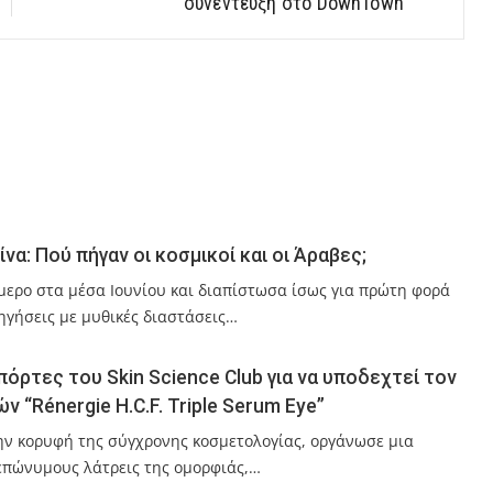
συνέντευξη στο DownTown
α: Πού πήγαν οι κοσμικοί και οι Άραβες;
μερο στα μέσα Ιουνίου και διαπίστωσα ίσως για πρώτη φορά
ηγήσεις με μυθικές διαστάσεις…
πόρτες του Skin Science Club για να υποδεχτεί τον
 “Rénergie H.C.F. Triple Serum Eye”
ην κορυφή της σύγχρονης κοσμετολογίας, οργάνωσε μια
επώνυμους λάτρεις της ομορφιάς,…