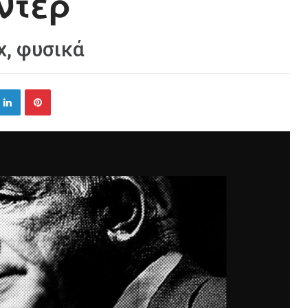
ντέρ
x, φυσικά