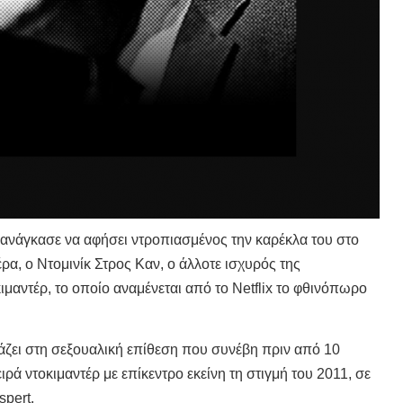
 ανάγκασε να αφήσει ντροπιασμένος την καρέκλα του στο
έρα, ο Ντομινίκ Στρος Καν, ο άλλοτε ισχυρός της
κιμαντέρ, το οποίο αναμένεται από το Netflix το φθινόπωρο
ιάζει στη σεξουαλική επίθεση που συνέβη πριν από 10
ιρά ντοκιμαντέρ με επίκεντρο εκείνη τη στιγμή του 2011, σε
espert.