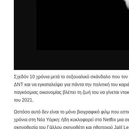
Σχεδόν 10 χρόνια μετά το σεξουαλικό σκάνδαλο που τον
ΔΝΤ και να εγκαταλείψει για πάντα την πολιτική του καρι
παγκόσμιας οικονομίας βλέπει τη ζωή του να γίνεται ντο
του 2021.
Ωστόσο αυτό δεν είναι το μόνο βιογραφικό φιλμ που εστ
χρόνια στη Νέα Υόρκη: ήδη κυκλοφορεί στο Netflix μια σε
σκηνοθεσία του Γάλλου σκηνοθέτη και ηθοποιού Jalil L