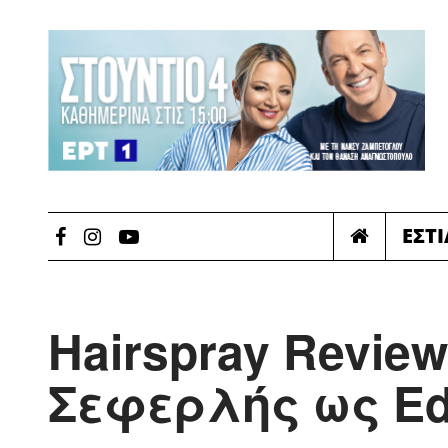
ΕΣΤ
Hairspray Revie
Σεφερλής ως Ed