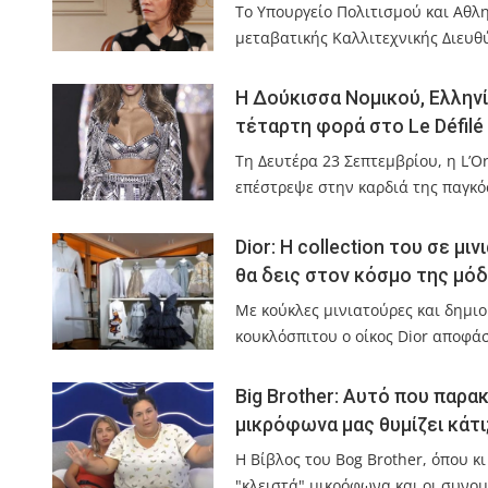
Το Υπουργείο Πολιτισμού και Αθλ
μεταβατικής Καλλιτεχνικής Διευθ
Η Δούκισσα Νομικού, Ελληνί
τέταρτη φορά στο Le Défilé
Τη Δευτέρα 23 Σεπτεμβρίου, η L’Or
επέστρεψε στην καρδιά της παγκό
Dior: H collection του σε μ
θα δεις στον κόσμο της μό
Με κούκλες μινιατούρες και δημιο
κουκλόσπιτου ο οίκος Dior αποφά
Big Brother: Αυτό που παρα
μικρόφωνα μας θυμίζει κάτι
Η Βίβλος του Bog Brother, όπου κ
"κλειστά" μικρόφωνα και οι συνομ