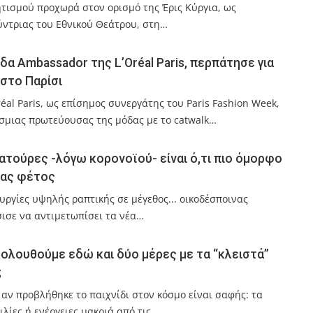
ητισμού προχωρά στον ορισμό της Έρις Κύργια, ως
ύντριας του Εθνικού Θεάτρου, στη…
δα Ambassador της L’Oréal Paris, περπάτησε για
 στο Παρίσι
éal Paris, ως επίσημος συνεργάτης του Paris Fashion Week,
σμιας πρωτεύουσας της μόδας με το catwalk…
ινιατούρες -λόγω κορονοϊού- είναι ό,τι πιο όμορφο
δας φέτος
υργίες υψηλής ραπτικής σε μέγεθος... οικοδέσποινας
σισε να αντιμετωπίσει τα νέα…
κολουθούμε εδώ και δύο μέρες με τα “κλειστά”
;
ι αν προβλήθηκε το παιχνίδι στον κόσμο είναι σαφής: τα
ιλίες ή ενέργειες μακριά από τις…