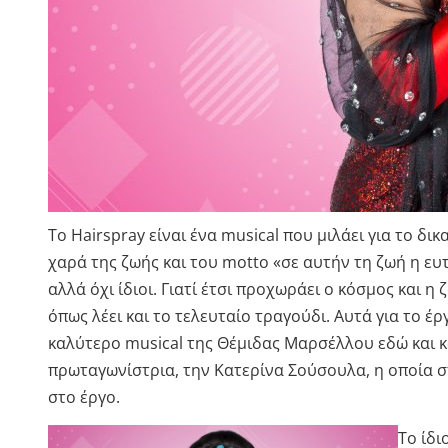
Το Hairspray είναι ένα musical που μιλάει για το δι
χαρά της ζωής και του motto «σε αυτήν τη ζωή η ευτ
αλλά όχι ίδιοι. Γιατί έτσι προχωράει ο κόσμος και η
όπως λέει και το τελευταίο τραγούδι. Αυτά για το έρ
καλύτερο musical της Θέμιδας Μαρσέλλου εδώ και και
πρωταγωνίστρια, την Κατερίνα Σούσουλα, η οποία σ
στο έργο.
Το ίδι