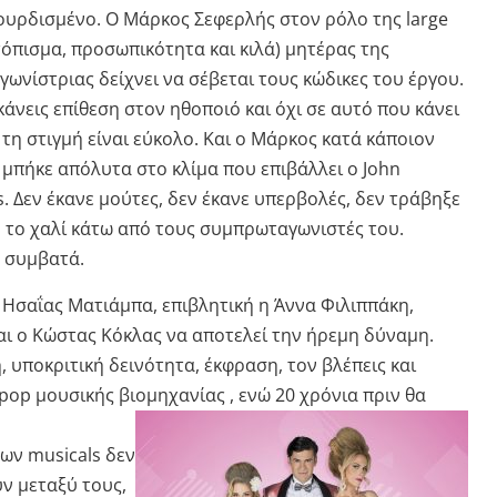
ουρδισμένο. Ο Μάρκος Σεφερλής στον ρόλο της large
τόπισμα, προσωπικότητα και κιλά) μητέρας της
ωνίστριας δείχνει να σέβεται τους κώδικες του έργου.
κάνεις επίθεση στον ηθοποιό και όχι σε αυτό που κάνει
 τη στιγμή είναι εύκολο. Και ο Μάρκος κατά κάποιον
μπήκε απόλυτα στο κλίμα που επιβάλλει ο John
. Δεν έκανε μούτες, δεν έκανε υπερβολές, δεν τράβηξε
 το χαλί κάτω από τους συμπρωταγωνιστές του.
α συμβατά.
Ησαΐας Ματιάμπα, επιβλητική η Άννα Φιλιππάκη,
ι ο Κώστας Κόκλας να αποτελεί την ήρεμη δύναμη.
 υποκριτική δεινότητα, έκφραση, τον βλέπεις και
pop μουσικής βιομηχανίας , ενώ 20 χρόνια πριν θα
ων musicals δεν
υν μεταξύ τους,