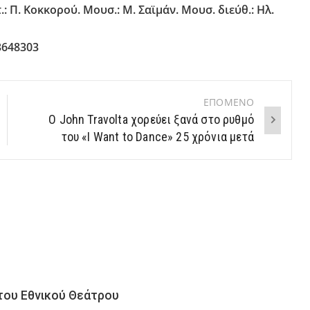
: Π. Κοκκορού. Μουσ.: Μ. Σαϊμάν. Μουσ. διεύθ.: Ηλ.
3648303
ΕΠΟΜΕΝΟ
O John Travolta χορεύει ξανά στο ρυθμό
του «Ι Want to Dance» 25 χρόνια μετά
 του Εθνικού Θεάτρου