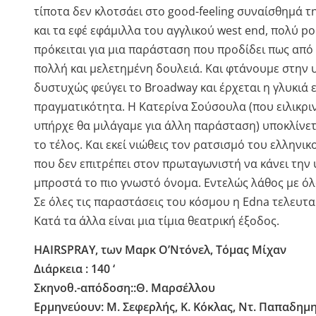
τίποτα δεν κλοτσάει στο good-feeling συναίσθημά τη
και τα εφέ εφάμιλλα του αγγλικού west end, πολύ po
πρόκειται για μια παράσταση που προδίδει πως από 
πολλή και μελετημένη δουλειά. Και φτάνουμε στην υ
δυστυχώς φεύγει το Broadway και έρχεται η γλυκιά 
πραγματικότητα. Η Κατερίνα Σούσουλα (που ειλικρι
υπήρχε θα μιλάγαμε για άλλη παράσταση) υποκλίνε
το τέλος. Και εκεί νιώθεις τον ρατσισμό του ελληνικ
που δεν επιτρέπει στον πρωταγωνιστή να κάνει την υ
μπροστά το πιο γνωστό όνομα. Εντελώς λάθος με όλ
Σε όλες τις παραστάσεις του κόσμου η Edna τελευτ
Κατά τα άλλα είναι μια τίμια θεατρική έξοδος.
HAIRSPRAY, των Μαρκ Ο’Ντόνελ, Τόμας Μίχαν
Διάρκεια : 140 ‘
Σκηνοθ.-απόδοση::Θ. Μαρσέλλου
Ερμηνεύουν: Μ. Σεφερλής, Κ. Κόκλας, Ντ. Παπαδημη