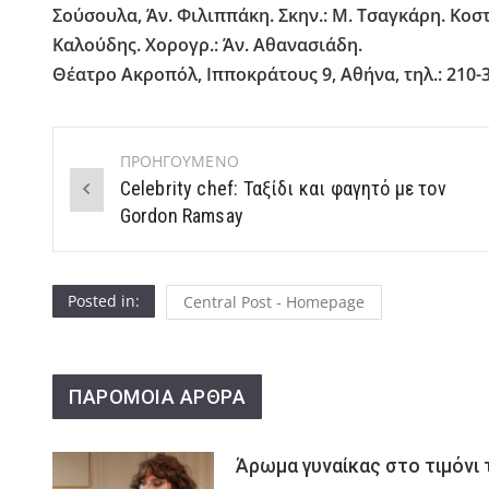
Σούσουλα, Άν. Φιλιππάκη. Σκην.: Μ. Τσαγκάρη. Κοστ.
Καλούδης. Χορογρ.: Άν. Αθανασιάδη.
Θέατρο Ακροπόλ, Ιπποκράτους 9, Αθήνα, τηλ.: 210-
ΠΡΟΗΓΟΥΜΕΝΟ
Post
Celebrity chef: Ταξίδι και φαγητό με τον
navigation
Gordon Ramsay
Posted in:
Central Post - Homepage
ΠΑΡΟΜΟΙΑ ΑΡΘΡΑ
Άρωμα γυναίκας στο τιμόνι