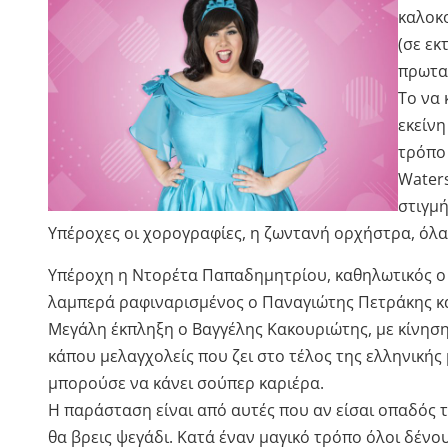
καλοκ
(σε εκ
πρωταγ
Το να 
εκείνη
τρόπο 
Waters
στιγμή
Υπέροχες οι χορογραφίες, η ζωντανή ορχήστρα, όλ
Υπέροχη η Ντορέτα Παπαδημητρίου, καθηλωτικός ο 
λαμπερά ραφιναρισμένος ο Παναγιώτης Πετράκης κα
Μεγάλη έκπληξη ο Βαγγέλης Κακουριώτης, με κίνηση,
κάπου μελαγχολείς που ζει στο τέλος της ελληνικής 
μπορούσε να κάνει σούπερ καριέρα.
Η παράσταση είναι από αυτές που αν είσαι οπαδός τ
θα βρεις ψεγάδι. Κατά έναν μαγικό τρόπο όλοι δένο