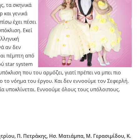
ς, τα σκηνικά
p και γενικά
πίσω έχει πέσει
πόκλιση. Εκεί
ελληνική
νά αν δεν
ται πέμπτη από
ού star system
πόκλιση που του αρμόζει, γιατί πρέπει να μπει πιο
ο το νόημα του έργου. Και δεν εννοούμε τον Σεφερλή.
αία υποκλίνεται. Εννοούμε όλους τους υπόλοιπους.
τρίου, Π. Πετράκης, Ησ. Ματιάμπα, Μ. Γερασιμίδου, Κ.