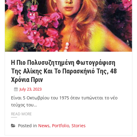
Η Πιο Πολυσυζητημένη Φωτογράφιση
Της Αλίκης Και Το Παρασκήνιό Της, 48
Χρόνια Πριν
July 23, 2023
Είναι 5 Οκτωβρίου του 1975 όταν τυπώνεται το νέο
τεύχος του…
READ MORE
Posted in
News
,
Portfolio
,
Stories