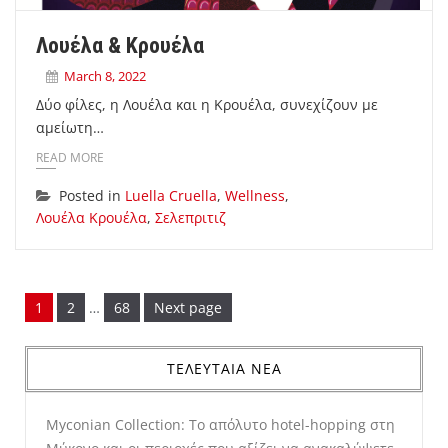
Λουέλα & Κρουέλα
March 8, 2022
Δύο φίλες, η Λουέλα και η Κρουέλα, συνεχίζουν με
αμείωτη…
READ MORE
Posted in
Luella Cruella
,
Wellness
,
Λουέλα Κρουέλα
,
Σελεπριτιζ
Page
Page
Page
1
2
…
68
Next page
ΤΕΛΕΥΤΑΙΑ ΝΕΑ
Myconian Collection: Το απόλυτο hotel-hopping στη