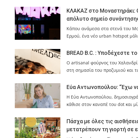
ΚΛΑΚΑΖ στο Μοναστηράκι: Ο
απόλυτο σημείο συνάντηση
Κάπου ανάμεσα στα στενά του Μο
Ερμού, ένα νέο urban hotspot μόλι
BREAD B.C. : Υποδέχεστε το
Ο artisanal φούρνος του Χαλανδρ
στη σημασία του προζυμιού και 
Εύα Αντωνοπούλου: “Έχω να
Η Εύα Αντωνοπούλου, δημοσιογράφ
κάθισε στον καναπέ του dot και 
Πάσχα με όλες τις αισθήσει
μετατρέπουν τη γιορτή σε ε