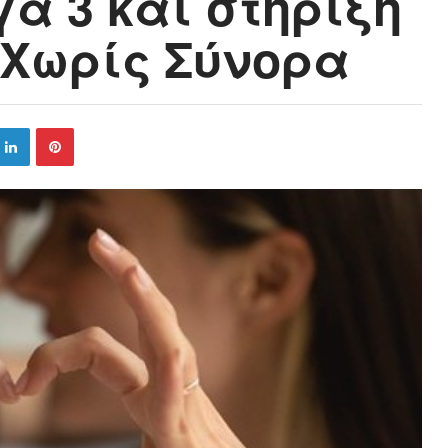
α 3 και στήριξη
 Χωρίς Σύνορα