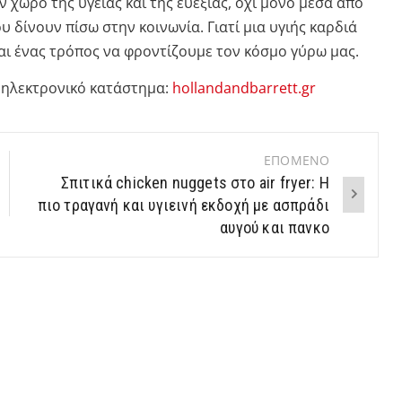
ν χώρο της υγείας και της ευεξίας, όχι μόνο μέσα από
 δίνουν πίσω στην κοινωνία. Γιατί μια υγιής καρδιά
και ένας τρόπος να φροντίζουμε τον κόσμο γύρω μας.
 ηλεκτρονικό κατάστημα:
hollandandbarrett.gr
ΕΠΟΜΕΝΟ
Σπιτικά chicken nuggets στο air fryer: Η
πιο τραγανή και υγιεινή εκδοχή με ασπράδι
αυγού και πανκο