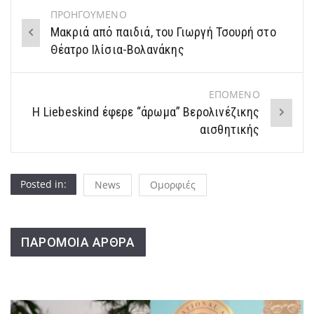
ΠΡΟΗΓΟΥΜΕΝΟ
Post
Μακριά από παιδιά, του Γιωργή Τσουρή στο
navigation
Θέατρο Ιλίσια-Βολανάκης
ΕΠΟΜΕΝΟ
Η Liebeskind έφερε “άρωμα” Βερολινέζικης
αισθητικής
Posted in:
News
Ομορφιές
ΠΑΡΟΜΟΙΑ ΑΡΘΡΑ