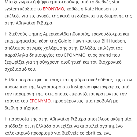
Μία ξεχωριστή ψήφο εμπιστοσύνης από το διεθνές star
system κέρδισε το
EPONYMO
, καθώς η Kate Hudson το
επέλεξε για τις αγορές της κατά τη διάρκεια της διαμονής της
στην Αθηναϊκή Ριβιέρα.
Η διεθνούς φήμης Αμερικανίδα ηθοποιός, τραγουδίστρια και
επιχειρηματίας, κόρη της Goldie Hawn και του Bill Hudson,
απόλαυσε στιγμές χαλάρωσης στην Ελλάδα, επιλέγοντας
παράλληλα δημιουργίες του EPONYMO, ενός brand που
ξεχωρίζει για τη σύγχρονη αισθητική και τον διαχρονικό
σχεδιασμό του.
Η ίδια μοιράστηκε με τους εκατομμύρια ακολούθους της στον
προσωπικό της λογαριασμό στο Instagram φωτογραφίες από
την παραμονή της, στις οποίες εμφανίζεται κρατώντας την
τσάντα του
EPONYMO
, προσφέροντας μια προβολή με
διεθνή απήχηση.
Η παρουσία της στην Αθηναϊκή Ριβιέρα αποτέλεσε ακόμη μία
απόδειξη ότι η Ελλάδα συνεχίζει να αποτελεί αγαπημένο
καλοκαιρινό προορισμό για διεθνείς celebrities, ενώ