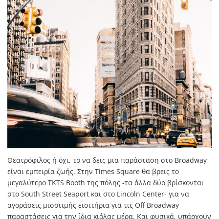
Θεατρόφιλος ή όχι, το να δεις μια παράσταση στο Broadway
είναι εμπειρία ζωής. Στην Times Square θα βρεις το
μεγαλύτερο TKTS Booth της πόλης -τα άλλα δύο βρίσκονται
στο South Street Seaport και στο Lincoln Center- για να
αγοράσεις μισοτιμής εισιτήρια για τις Off Broadway
παραστάσεις για την ίδια κιόλας μέρα. Και φυσικά, υπάρχουν