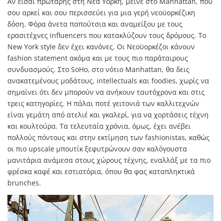
Αν είσαι πρωτάρης στη Νέα Υόρκη, μείνε στο Manhattan, που
σου αρκεί και σου περισσεύει για μια γερή νεοϋορκέζικη
δόση. Φόρα άνετα παπούτσια και αναμείξου με τους
ερασιτέχνες influencers που κατακλύζουν τους δρόμους. Το
New York style δεν έχει κανόνες. Οι Νεοϋορκέζοι κάνουν
fashion statement ακόμα και με τους πιο παράταιρους
συνδυασμούς. Στο SoHo, στο νότιο Manhattan, θα δεις
ανακατεμένους μοδάτους, intellectuals και foodies, χωρίς να
σημαίνει ότι δεν μπορούν να ανήκουν ταυτόχρονα και στις
τρεις κατηγορίες. Η πάλαι ποτέ γειτονιά των καλλιτεχνών
είναι γεμάτη από ατελιέ και γκαλερί, για να χορτάσεις τέχνη
και κουλτούρα. Τα τελευταία χρόνια, όμως, έχει ανέβει
πολλούς πόντους και στην εκτίμηση των fashionistas, καθώς
οι πιο upscale μπουτίκ ξεφυτρώνουν σαν καλόγουστα
μανιτάρια ανάμεσα στους χώρους τέχνης, εναλλάξ με τα πιο
φρέσκα καφέ και εστιατόρια, όπου θα φας καταπληκτικά
brunches.