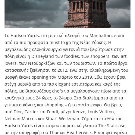
Το Hudson Yards, στη δυτική πλευρά του Manhattan, είναι
από τα πιο πρόσφατα must to go της Νέας Υόρκης. H
μεγαλειώδης ολοκαίνουργια γειτονιά που ξεφύτρωσε στην
πόλη είναι η Disneyland των foodies, των shoppers, των art
lovers, των Νεοϋορκέζων και των τουριστών. Τα πρώτα έργα
κατασκευής ξεκίνησαν το 2012, ενώ στην ολοκληρωμένη του
μορφή έκανε opening τον Μάρτιο του 2019. Εδώ έχουν βρει
στέγη μερικά από τα πιο elegant εστιατόρια και καφέ της
πόλης, με βιρτουόζους chefs να μεγαλουργούν πίσω από τα
κουζινικά τους 24 ώρες το 24ωρο. Στα διαλείμματα από τα
γεύματα κάνεις και shopping – ή το αντίστροφο. Θα βρεις
από Dior, Cartier και Fendi, μέχρι Kenzo, Louis Vuitton,
Neiman Marcus και Stuart Weitzman. Σήμα κατατεθέν του
Hudson Yards είναι το φουτουριστικό γλυπτό The Staircase,
με την υπογραφή του Thomas Heatherwick. Είναι φτιαγμένο