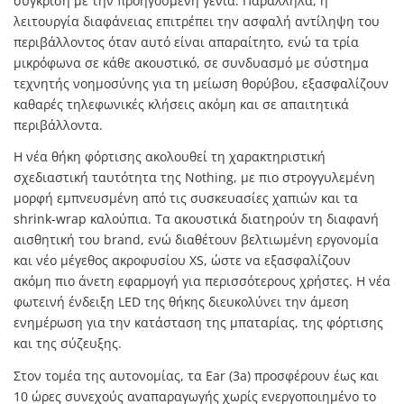
σύγκριση με την προηγούμενη γενιά. Παράλληλα, η
λειτουργία διαφάνειας επιτρέπει την ασφαλή αντίληψη του
περιβάλλοντος όταν αυτό είναι απαραίτητο, ενώ τα τρία
μικρόφωνα σε κάθε ακουστικό, σε συνδυασμό με σύστημα
τεχνητής νοημοσύνης για τη μείωση θορύβου, εξασφαλίζουν
καθαρές τηλεφωνικές κλήσεις ακόμη και σε απαιτητικά
περιβάλλοντα.
Η νέα θήκη φόρτισης ακολουθεί τη χαρακτηριστική
σχεδιαστική ταυτότητα της Nothing, με πιο στρογγυλεμένη
μορφή εμπνευσμένη από τις συσκευασίες χαπιών και τα
shrink-wrap καλούπια. Τα ακουστικά διατηρούν τη διαφανή
αισθητική του brand, ενώ διαθέτουν βελτιωμένη εργονομία
και νέο μέγεθος ακροφυσίου XS, ώστε να εξασφαλίζουν
ακόμη πιο άνετη εφαρμογή για περισσότερους χρήστες. Η νέα
φωτεινή ένδειξη LED της θήκης διευκολύνει την άμεση
ενημέρωση για την κατάσταση της μπαταρίας, της φόρτισης
και της σύζευξης.
Στον τομέα της αυτονομίας, τα Ear (3a) προσφέρουν έως και
10 ώρες συνεχούς αναπαραγωγής χωρίς ενεργοποιημένο το