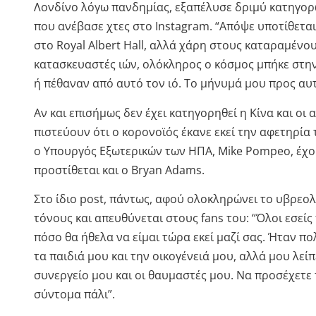
Λονδίνο λόγω πανδημίας, εξαπέλυσε δριμύ κατηγορ
που ανέβασε χτες στο Instagram. “Απόψε υποτίθεται
στο Royal Albert Hall, αλλά χάρη στους καταραμέν
κατασκευαστές ιών, ολόκληρος ο κόσμος μπήκε στη
ή πέθαναν από αυτό τον ιό. Το μήνυμά μου προς αυτ
Αν και επισήμως δεν έχει κατηγορηθεί η Κίνα και οι 
πιστεύουν ότι ο κορονοϊός έκανε εκεί την αφετηρία 
ο Υπουργός Εξωτερικών των ΗΠΑ, Mike Pompeo, έχο
προστίθεται και ο Bryan Adams.
Στο ίδιο post, πάντως, αφού ολοκληρώνει το υβρεολ
τόνους και απευθύνεται στους fans του: “Όλοι εσεί
πόσο θα ήθελα να είμαι τώρα εκεί μαζί σας. Ήταν 
τα παιδιά μου και την οικογένειά μου, αλλά μου λείπ
συνεργείο μου και οι θαυμαστές μου. Να προσέχετε 
σύντομα πάλι”.