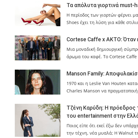
Τα απόλυτα γιορτινά must-h
Η περίοδος των γιορτών φέρνει μα
Shoes έχει τη λύση για κάθε στι
Cortese Caffe x AKTO: Όταν 
Μια μοναδική δημιουργική σύμπρα
άρωμα του καφέ. Το Cortese Caffe
Manson Family: Αποφυλακίστ
1970 και η Leslie Van Houten κατ
Charles Manson να πραγματοποιήσ
Τζένη Καρύδη: Η πρόεδρος τ
του entertainment στην Ελλ
Ποιος είπε ότι εκεί έξω δεν υπάρ
την τέχνη, νέα μυαλά; Η Walnut 