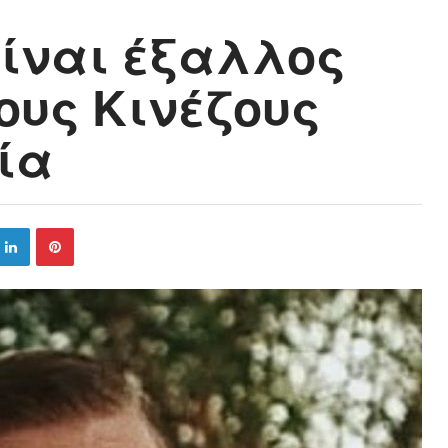
είναι έξαλλος
ους Κινέζους
ία