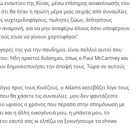
ώ εναντίον της Κίνας, μέσω επίσημης ανακοίνωσής του
 ότι θα ήταν η πρώτη μέρα μιας σειράς από συναυλίες
ους νυχτεριδοφάγους, πωλητές ζώων, άπληστους
ν αναμονή, για να μην αναφέρω όλους όσοι υποφέρουν
ούς είναι να γίνουν χορτοφάγοι”.
αγορές της για την πανδημία, είναι πολλοί αυτοί που
του. Ήδη αρκετοί διάσημοι, όπως ο Paul McCartney και
υν δημοσιοποιήσει την άποψή τους. Τώρα σε αυτούς
όγιο προς τους Κινέζους, ο Adams κατεβάζει λίγο τους
ς που θα χάσετε τις συναυλίες μου δεν φαντάζεστε
πολύ ωραίος ο χρόνος που πέρασα στην απομόνωση με
ει και η άλλη οικογένειά μου, η μπάντα μου, το
τον εαυτό σας κι ελπίζω να ξεκινήσουμε τα shows