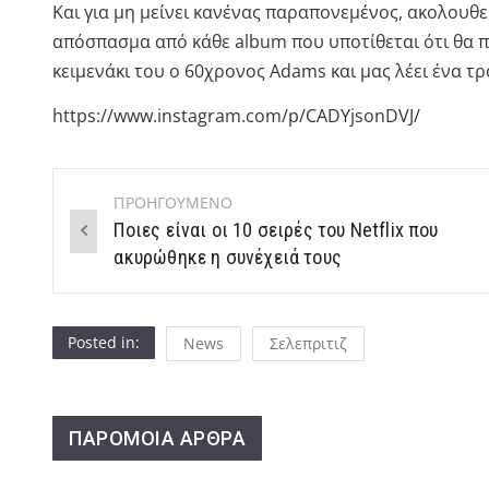
Και για μη μείνει κανένας παραπονεμένος, ακολουθ
απόσπασμα από κάθε album που υποτίθεται ότι θα πα
κειμενάκι του ο 60χρονος Adams και μας λέει ένα τρ
https://www.instagram.com/p/CADYjsonDVJ/
ΠΡΟΗΓΟΥΜΕΝΟ
Post
Ποιες είναι οι 10 σειρές του Netflix που
navigation
ακυρώθηκε η συνέχειά τους
Posted in:
News
Σελεπριτιζ
ΠΑΡΟΜΟΙΑ ΑΡΘΡΑ