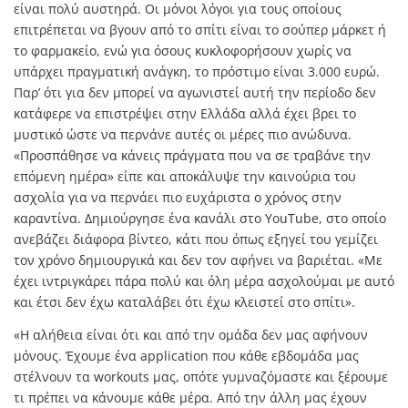
είναι πολύ αυστηρά. Οι μόνοι λόγοι για τους οποίους
επιτρέπεται να βγουν από το σπίτι είναι το σούπερ μάρκετ ή
το φαρμακείο, ενώ για όσους κυκλοφορήσουν χωρίς να
υπάρχει πραγματική ανάγκη, το πρόστιμο είναι 3.000 ευρώ.
Παρ’ ότι για δεν μπορεί να αγωνιστεί αυτή την περίοδο δεν
κατάφερε να επιστρέψει στην Ελλάδα αλλά έχει βρει το
μυστικό ώστε να περνάνε αυτές οι μέρες πιο ανώδυνα.
«Προσπάθησε να κάνεις πράγματα που να σε τραβάνε την
επόμενη ημέρα» είπε και αποκάλυψε την καινούρια του
ασχολία για να περνάει πιο ευχάριστα ο χρόνος στην
καραντίνα. Δημιούργησε ένα κανάλι στο
YouTube
, στο οποίο
ανεβάζει διάφορα βίντεο, κάτι που όπως εξηγεί του γεμίζει
τον χρόνο δημιουργικά και δεν τον αφήνει να βαριέται. «Με
έχει ιντριγκάρει πάρα πολύ και όλη μέρα ασχολούμαι με αυτό
και έτσι δεν έχω καταλάβει ότι έχω κλειστεί στο σπίτι».
«Η αλήθεια είναι ότι και από την ομάδα δεν μας αφήνουν
μόνους. Έχουμε ένα
application
που κάθε εβδομάδα μας
στέλνουν τα
workouts
μας, οπότε γυμναζόμαστε και ξέρουμε
τι πρέπει να κάνουμε κάθε μέρα. Από την άλλη μας έχουν