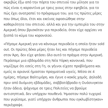
ακριβώς έξω από την πόρτα του σπιτιού του μίλησε για το
πώς είναι η καραντίνα με τρεις γιους στην εφηβεία, για το
πώς έχει ανατραπεί το πρόγραμμα του, για τις πρώτες μέρες
που όπως όλοι, έτσι και εκείνος αφοσιώθηκε στην
καθαριότητα του σπιτιού, αλλά και για την εμπειρία του στην
Αμερική όπου βρισκόταν για περιοδεία, όταν είχε αρχίσει να
ξεσπά το κύμα του κορονοϊού.
«Πήγαμε Αμερική για να κάνουμε περιοδεία η οποία ήταν sold
out. Οι πρώτες δέκα μέρες ήταν λες και πήγαμε περιοδεία
στον Άρη, δεν είχε φτάσει όλο αυτό το πράγμα στην Αμερική.
Περάσαμε μια εβδομάδα στη Νέα Υόρκη κανονικά, που
νομίζαμε ότι εσείς στη Γη, οι γήινοι είχατε προβλήματα και
εμείς οι αριανοί ήμασταν πραγματικά υγιείς. Μέσα σε 4
ημέρες, πήγαμε Βαλτιμόρη, και έγινε ο κακός χαμός. Δηλαδή
πριν από δυόμιση εβδομάδες, σαββατόβραδο η Ουάσινγκτον
ήταν άδεια, ψάχναμε σε τρεις Πολιτείες να βρούμε
αντισηπτικά, δεν υπήρχαν πουθενά. Ήμασταν πολύ τυχεροί
που γυρίσαμε, γιατί υπήρχαν άνθρωποι που εγκλωβίστηκαν»
περιέγραψε.