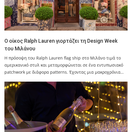
O οίκος Ralph Lauren γιορτάζει τη Design Week
του Μιλάνου
Η πρόσοψη του Ralph Lauren flag ship στο Μιλάνο τιμά το
αμερικανικό στυλ και μεταμορφώνεται σε ένα εντυπωσιακό
patchwork με διάφορα patterns. Έχοντας μια μακροχρόνια…