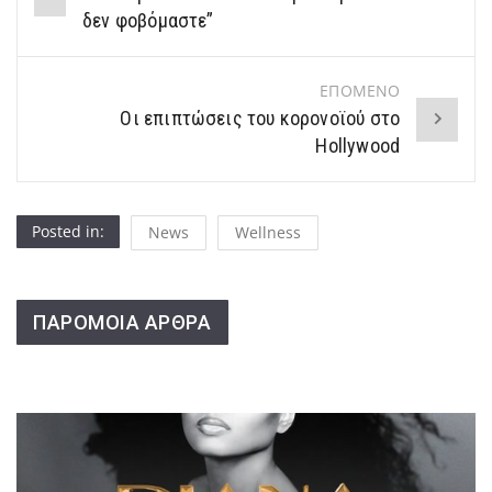
navigation
δεν φοβόμαστε”
ΕΠΟΜΕΝΟ
Οι επιπτώσεις του κορονοϊού στο
Hollywood
Posted in:
News
Wellness
ΠΑΡΟΜΟΙΑ ΑΡΘΡΑ