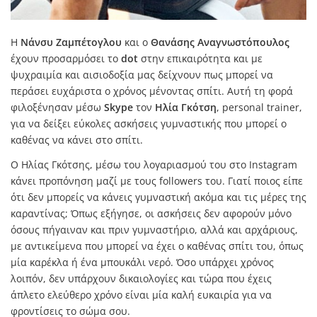
Η
Νάνσυ Ζαμπέτογλου
και ο
Θανάσης Αναγνωστόπουλος
έχουν προσαρμόσει το
dot
στην επικαιρότητα και με
ψυχραιμία και αισιοδοξία μας δείχνουν πως μπορεί να
περάσει ευχάριστα ο χρόνος μένοντας σπίτι. Αυτή τη φορά
φιλοξένησαν μέσω
Skype
τον
Ηλία Γκότση
, personal trainer,
για να δείξει εύκολες ασκήσεις γυμναστικής που μπορεί ο
καθένας να κάνει στο σπίτι.
Ο Ηλίας Γκότσης, μέσω του λογαριασμού του στο Instagram
κάνει προπόνηση μαζί με τους followers του. Γιατί ποιος είπε
ότι δεν μπορείς να κάνεις γυμναστική ακόμα και τις μέρες της
καραντίνας; Όπως εξήγησε, οι ασκήσεις δεν αφορούν μόνο
όσους πήγαιναν και πριν γυμναστήριο, αλλά και αρχάριους,
με αντικείμενα που μπορεί να έχει ο καθένας σπίτι του, όπως
μία καρέκλα ή ένα μπουκάλι νερό. Όσο υπάρχει χρόνος
λοιπόν, δεν υπάρχουν δικαιολογίες και τώρα που έχεις
άπλετο ελεύθερο χρόνο είναι μία καλή ευκαιρία για να
φροντίσεις το σώμα σου.