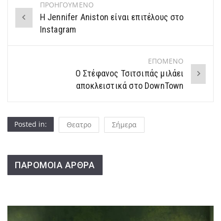
ΠΡΟΗΓΟΥΜΕΝΟ
Post
H Jennifer Aniston είναι επιτέλους στο
navigation
Instagram
ΕΠΟΜΕΝΟ
Ο Στέφανος Τσιτσιπάς μιλάει
αποκλειστικά στο DownTown
Posted in:
Θεατρο
Σήμερα
ΠΑΡΟΜΟΙΑ ΑΡΘΡΑ