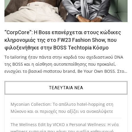
“CorpCore”: Η Boss επανέρχεται στους κώδικες
κληρονομιάς της στο FW23 Fashion Show, που
φιλοξενήθηκε στην BOSS Techtopia Κόσμο
Το tailoring ήταν πάντα στην καρδιά του σχεδιαστικού DNA
της BOSS και η αίσθηση αυτοπεποίθησης που προκαλεί,
ενισχύει το βασικό mottoτου brand, Be Your Own BOSS. Στο…
ΤΕΛΕΥΤΑΙΑ ΝΕΑ
Myconian Collection: Το απόλυτο hotel-hopping στη
Μύκονο και οι περιοχές που αξίζει να ανακαλύψετε
The Wellness Edit by VICKO x Personal Wellness: Η νέα
wellness εμπειρία που κάνει την ευεξία καθημερινή