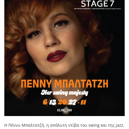
Η Πέννυ Μπαλτατζή, η απόλυτη ντίβα του swing και της jazz,