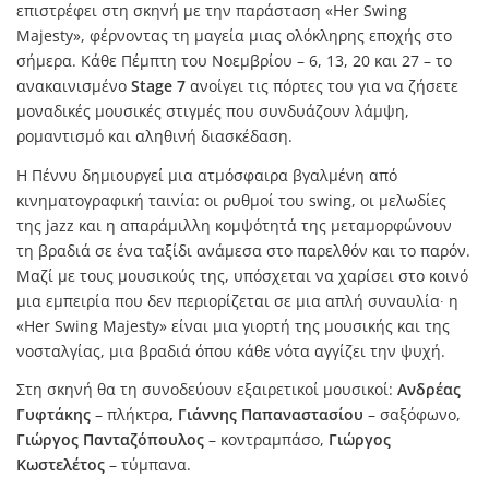
επιστρέφει στη σκηνή με την παράσταση «Her Swing
Majesty», φέρνοντας τη μαγεία μιας ολόκληρης εποχής στο
σήμερα. Κάθε Πέμπτη του Νοεμβρίου – 6, 13, 20 και 27 – το
ανακαινισμένο
Stage 7
ανοίγει τις πόρτες του για να ζήσετε
μοναδικές μουσικές στιγμές που συνδυάζουν λάμψη,
ρομαντισμό και αληθινή διασκέδαση.
Η Πέννυ δημιουργεί μια ατμόσφαιρα βγαλμένη από
κινηματογραφική ταινία: οι ρυθμοί του swing, οι μελωδίες
της jazz και η απαράμιλλη κομψότητά της μεταμορφώνουν
τη βραδιά σε ένα ταξίδι ανάμεσα στο παρελθόν και το παρόν.
Μαζί με τους μουσικούς της, υπόσχεται να χαρίσει στο κοινό
μια εμπειρία που δεν περιορίζεται σε μια απλή συναυλία∙ η
«Her Swing Majesty» είναι μια γιορτή της μουσικής και της
νοσταλγίας, μια βραδιά όπου κάθε νότα αγγίζει την ψυχή.
Στη σκηνή θα τη συνοδεύουν εξαιρετικοί μουσικοί:
Ανδρέας
Γυφτάκης
– πλήκτρα
,
Γιάννης Παπαναστασίου
– σαξόφωνο,
Γιώργος Πανταζόπουλος
– κοντραμπάσο,
Γιώργος
Κωστελέτος
– τύμπανα.