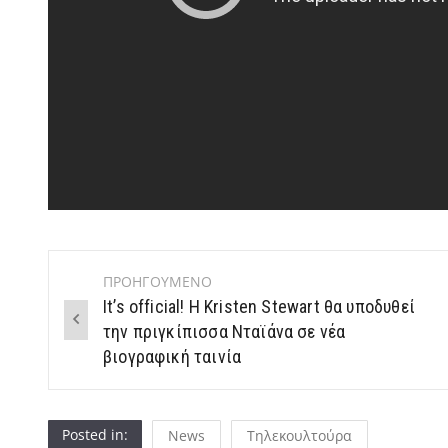
ΠΡΟΗΓΟΥΜΕΝΟ
Post
It’s official! H Kristen Stewart θα υποδυθεί
navigation
την πριγκίπισσα Νταϊάνα σε νέα
βιογραφική ταινία
Posted in:
News
Τηλεκουλτούρα