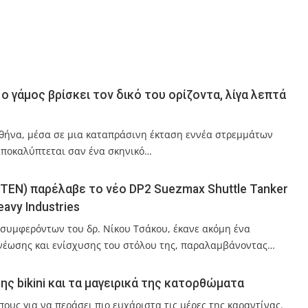
ο γάμος βρίσκει τον δικό του ορίζοντα, λίγα λεπτά
θήνα, μέσα σε μια καταπράσινη έκταση εννέα στρεμμάτων
αποκαλύπτεται σαν ένα σκηνικό…
 (TEN) παρέλαβε το νέο DP2 Suezmax Shuttle Tanker
avy Industries
, συμφερόντων του δρ. Νίκου Τσάκου, έκανε ακόμη ένα
νέωσης και ενίσχυσης του στόλου της, παραλαμβάνοντας…
της bikini και τα μαγειρικά της κατορθώματα
υς για να περάσει πιο ευχάριστα τις μέρες της καραντίνας.