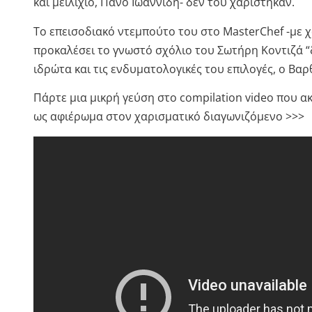
και μειλίχιο, Πάνο Ιωαννίδη- δεν του χαρίστηκαν.
Το επεισοδιακό ντεμπούτο του στο MasterChef -με χ
προκαλέσει το γνωστό σχόλιο του Σωτήρη Κοντιζά “δ
ιδρώτα και τις ενδυματολογικές του επιλογές, ο Βα
Πάρτε μια μικρή γεύση στο compilation video που α
ως αφιέρωμα στον χαρισματικό διαγωνιζόμενο >>>