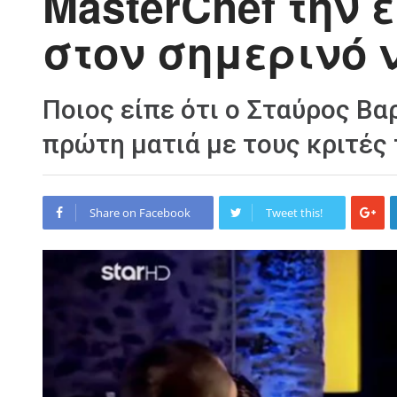
MasterChef την
στον σημερινό 
Ποιος είπε ότι ο Σταύρος Β
πρώτη ματιά με τους κριτές
Share on Facebook
Tweet this!