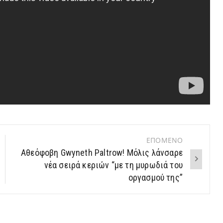
ΕΠΟΜΕΝΟ
Αθεόφοβη Gwyneth Paltrow! Μόλις λάνσαρε
νέα σειρά κεριών “με τη μυρωδιά του
οργασμού της”