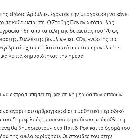
μπής «Ράδιο Αρβύλα», έχοντας την υποχρέωση να κάνει
το σε κάθε εκπομπή. Ο Στάθης Παναγιωτόπουλος
γραφία ήδη από τα τέλη της δεκαετίας του ’70 ως
στής. Συλλέκτης βινυλίων και CDs, γνώστης της
παγγελματία χιουμορίστα αυτό που του προκαλούσε
ικά λεπτά δημοσιότητας την ημέρα.
εται να εκπροσωπήσει τη φανατική μερίδα των οπαδών
ονο αγόρι που αρθρογραφεί στο μαθητικό περιοδικό
ό του δημοφιλούς μουσικού περιοδικού με έπαθλο τη
ίμενα θα δημοσιευτούν στο Ποπ & Ροκ και το όνομά του
ημέρα της κυκλοφορίας του. Οι σπουδές του στην