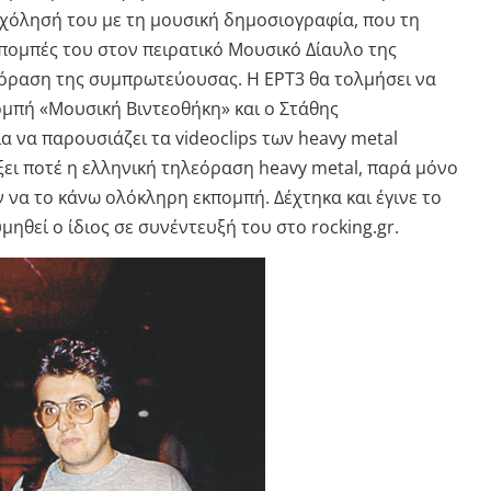
χόλησή του με τη μουσική δημοσιογραφία, που τη
κπομπές του στον πειρατικό Μουσικό Δίαυλο της
όραση της συμπρωτεύουσας. Η ΕΡΤ3 θα τολμήσει να
μπή «Μουσική Βιντεοθήκη» και ο Στάθης
α να παρουσιάζει τα videoclips των heavy metal
ξει ποτέ η ελληνική τηλεόραση heavy metal, παρά μόνο
ναν να το κάνω ολόκληρη εκπομπή. Δέχτηκα και έγινε το
ηθεί ο ίδιος σε συνέντευξή του στο rocking.gr.