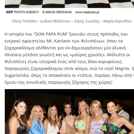
Ελένη Τσολάκη – Ιωάννα Μαλέσκου – Χάρης Σιανίδης – Μαρία Κορινθίου
Η ιστορία του “DON PAPA RUM” ξεκινάει στους πρόποδες του
ενεργού ηφαιστείου Mt. Kanlaon των Φιλιππίνων, όπου τα
ζαχαροκάλαμα αλέθονται για να δημιουργήσουν μία γλυκιά,
πλούσια μελάσα γνωστή και ως «μαύρος χρυσός». Μάλιστα οι
Φιλιππίνες είναι ιστορικά ένας από τους δέκα κορυφαίους
παραγωγούς ζαχαροκάλαμου στον κόσμο, ενώ το νησί Negros, 
Sugarlandia, όπως το αποκαλούν οι ντόπιοι, παράγει πάνω από 
ήμισυ της συνολικής παραγωγής ζάχαρης της χώρας!