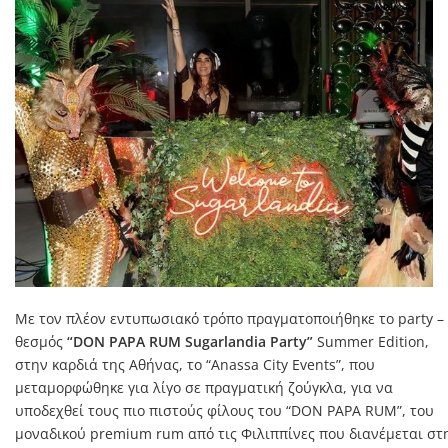
Με τον πλέον εντυπωσιακό τρόπο πραγματοποιήθηκε το party –
θεσμός
“DON PAPA RUM Sugarlandia Party”
Summer Edition,
στην καρδιά της Αθήνας, το “Anassa City Events”, που
μεταμορφώθηκε για λίγο σε πραγματική ζούγκλα, για να
υποδεχθεί τους πιο πιστούς φίλους του “DON PAPA RUM”, του
μοναδικού premium rum από τις Φιλιππίνες που διανέμεται στ