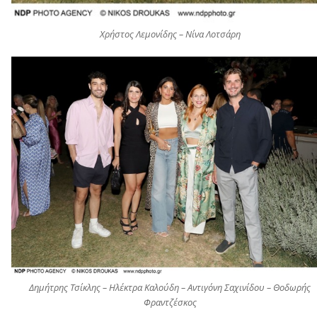
Χρήστος Λεμονίδης – Νίνα Λοτσάρη
Δημήτρης Τσίκλης – Ηλέκτρα Καλούδη – Αντιγόνη Σαχινίδου – Θοδωρής
Φραντζέσκος