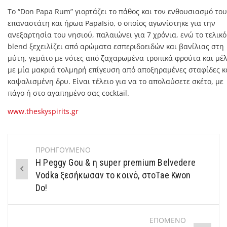
Το “Don Papa Rum” γιορτάζει το πάθος και τον ενθουσιασμό του
επαναστάτη και ήρωα PapaIsio, ο οποίος αγωνίστηκε για την
ανεξαρτησία του νησιού, παλαιώνει για 7 χρόνια, ενώ το τελικό
blend ξεχειλίζει από αρώματα εσπεριδοειδών και βανίλιας στη
μύτη, γεμάτο με νότες από ζαχαρωμένα τροπικά φρούτα και μέλ
με μία μακριά τολμηρή επίγευση από αποξηραμένες σταφίδες κ
καψαλισμένη δρυ. Είναι τέλειο για να το απολαύσετε σκέτο, με
πάγο ή στο αγαπημένο σας cocktail.
www.theskyspirits.gr
ΠΡΟΗΓΟΥΜΕΝΟ
Post
H Peggy Gou & η super premium Belvedere
navigation
Vodka ξεσήκωσαν το κοινό, στοΤae Kwon
Do!
ΕΠΟΜΕΝΟ