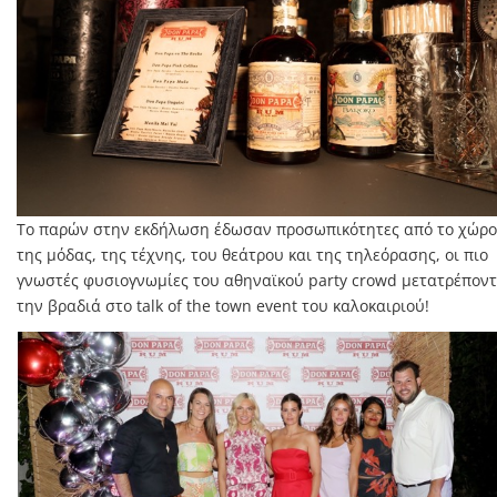
Το παρών στην εκδήλωση έδωσαν προσωπικότητες από το χώρο
της μόδας, της τέχνης, του θεάτρου και της τηλεόρασης, οι πιο
γνωστές φυσιογνωμίες του αθηναϊκού party crowd μετατρέπον
την βραδιά στο talk of the town event του καλοκαιριού!