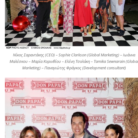
Νίκος Σαραντάκης (CEO) – Sophie Clarkson (Global Marketing) – Ιωάννα
Μαλέσκου – Μαρία Κορινθίου – Ελένη Τσολάκη – Τamika Sewnarain (Globa
Marketing) – Παναγιώτης Φράγκος (Development consultant)