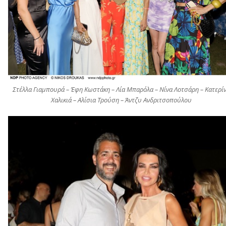
Στέλλα Γιαμπουρά – Έφη Κωστάκη – Λία Μπαρόλα – Νίνα Λοτσάρη – Κατερί
Χαλικιά – Αλίσια Τρούση – Άντζυ Ανδριτσοπούλου