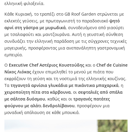
ελληνική φιλοξενία.
Κάθε Κυριακή, το τραπέζι στο GB Roof Garden στρώνεται με
εκλεκτές γεύσεις, με πρωταγωνιστή το παραδοσιακό
ψητό
αρνί στη γάστρα με μυρωδικά
, συνοδευόμενο από γιαούρτι
με τσαλαφούτι και μαντζουράνα. Αυτή η γευστική σύνθεση
συνδυάζει την ελληνική παράδοση με τις σύγχρονες τεχνικές
μαγειρικής, προσφέροντας μια ανεπανάληπτη γαστρονομική
εμπειρία.
Ο
Executive Chef Αστέριος Κουστούδης
και ο
Chef de Cuisine
Νίκος Λιόκας
έχουν επιμεληθεί το μενού με πιάτα που
εκφράζουν τη γεύση και τη νοστιμιά της ελληνικής κουζίνας.
Τα
τηγανητά αρνίσια γλυκάδια με πικάντικα μπαχαρικά
, η
χειροποίητη πίτα στα κάρβουνα
, οι
σεφταλιές από σπάλα
με σάλτσα δυόσμου
, καθώς και οι
τραγανές πατάτες
φούρνου με αλάτι δενδρολίβανου
, προσφέρουν μια
μοναδική απόλαυση σε κάθε μπουκιά.