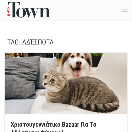
TAG:
ΑΔΈΣΠΟΤΑ
Χριστουγεννιάτικο Bazaar Για Τα