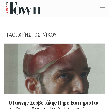
TAG:
ΧΡΉΣΤΟΣ ΝΊΚΟΥ
Ο Γιάννης Σερβετάλης Πήρε Εισιτήριο Για