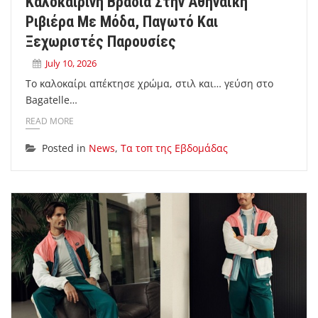
Καλοκαιρινή Βραδιά Στην Αθηναϊκή
Ριβιέρα Με Μόδα, Παγωτό Και
Ξεχωριστές Παρουσίες
July 10, 2026
Το καλοκαίρι απέκτησε χρώμα, στιλ και… γεύση στο
Bagatelle…
READ MORE
Posted in
News
,
Τα τοπ της Εβδομάδας